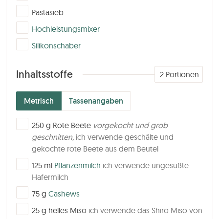
▢
Pastasieb
▢
Hochleistungsmixer
▢
Silikonschaber
Inhaltsstoffe
2
Portionen
Metrisch
Tassenangaben
▢
250
g
Rote Beete
vorgekocht und grob
geschnitten,
ich verwende geschälte und
gekochte rote Beete aus dem Beutel
▢
125
ml
Pflanzenmilch
ich verwende ungesüßte
Hafermilch
▢
75
g
Cashews
▢
25
g
helles Miso
ich verwende das Shiro Miso von