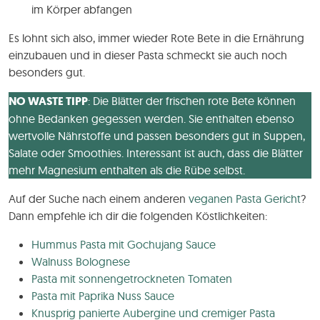
im Körper abfangen
Es lohnt sich also, immer wieder Rote Bete in die Ernährung
einzubauen und in dieser Pasta schmeckt sie auch noch
besonders gut.
NO WASTE TIPP
: Die Blätter der frischen rote Bete können
ohne Bedanken gegessen werden. Sie enthalten ebenso
wertvolle Nährstoffe und passen besonders gut in Suppen,
Salate oder Smoothies. Interessant ist auch, dass die Blätter
mehr Magnesium enthalten als die Rübe selbst.
Auf der Suche nach einem anderen
veganen Pasta Gericht
?
Dann empfehle ich dir die folgenden Köstlichkeiten:
Hummus Pasta mit Gochujang Sauce
Walnuss Bolognese
Pasta mit sonnengetrockneten Tomaten
Pasta mit Paprika Nuss Sauce
Knusprig panierte Aubergine und cremiger Pasta