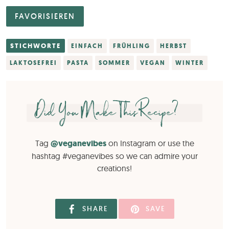
FAVORISIEREN
STICHWORTE
EINFACH
FRÜHLING
HERBST
LAKTOSEFREI
PASTA
SOMMER
VEGAN
WINTER
Did You Make This Recipe?
Tag
@veganevibes
on Instagram or use the
hashtag #veganevibes so we can admire your
creations!
SHARE
SAVE