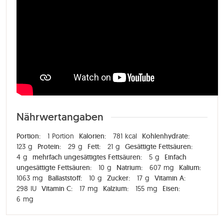
Nährwertangaben
Portion:
1
Portion
Kalorien:
781
kcal
Kohlenhydrate:
123
g
Protein:
29
g
Fett:
21
g
Gesättigte Fettsäuren:
4
g
mehrfach ungesättigtes Fettsäuren:
5
g
Einfach
ungesättigte Fettsäuren:
10
g
Natrium:
607
mg
Kalium:
1063
mg
Ballaststoff:
10
g
Zucker:
17
g
Vitamin A:
298
IU
Vitamin C:
17
mg
Kalzium:
155
mg
Eisen:
6
mg