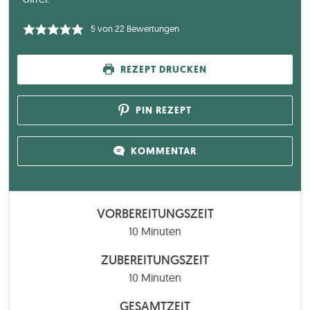
5
von
22
Bewertungen
REZEPT DRUCKEN
PIN REZEPT
KOMMENTAR
VORBEREITUNGSZEIT
Minuten
10
Minuten
ZUBEREITUNGSZEIT
Minuten
10
Minuten
GESAMTZEIT