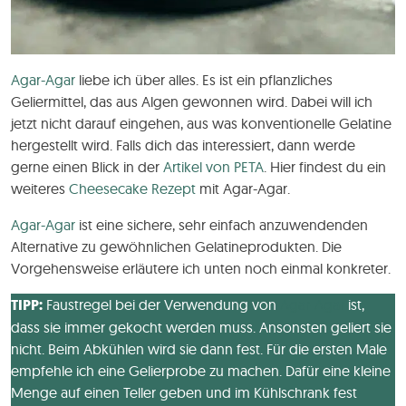
Agar-Agar
liebe ich über alles. Es ist ein pflanzliches
Geliermittel, das aus Algen gewonnen wird. Dabei will ich
jetzt nicht darauf eingehen, aus was konventionelle Gelatine
hergestellt wird. Falls dich das interessiert, dann werde
gerne einen Blick in der
Artikel von PETA
. Hier findest du ein
weiteres
Cheesecake Rezept
mit Agar-Agar.
Agar-Agar
ist eine sichere, sehr einfach anzuwendenden
Alternative zu gewöhnlichen Gelatineprodukten. Die
Vorgehensweise erläutere ich unten noch einmal konkreter.
TIPP:
Faustregel bei der Verwendung von
Agar-Agar
ist,
dass sie immer gekocht werden muss. Ansonsten geliert sie
nicht. Beim Abkühlen wird sie dann fest. Für die ersten Male
empfehle ich eine Gelierprobe zu machen. Dafür eine kleine
Menge auf einen Teller geben und im Kühlschrank fest