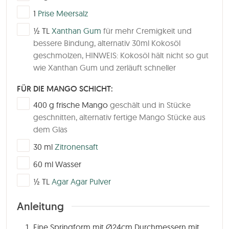
▢
1
Prise Meersalz
▢
½
TL
Xanthan Gum
für mehr Cremigkeit und
bessere Bindung, alternativ 30ml Kokosöl
geschmolzen, HINWEIS: Kokosöl hält nicht so gut
wie Xanthan Gum und zerläuft schneller
FÜR DIE MANGO SCHICHT:
▢
400
g
frische Mango
geschält und in Stücke
geschnitten, alternativ fertige Mango Stücke aus
dem Glas
▢
30
ml
Zitronensaft
▢
60
ml
Wasser
▢
½
TL
Agar Agar Pulver
Anleitung
Eine Springform mit Ø24cm Durchmessern mit