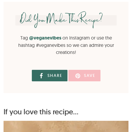
Did You Make This Recipe?
Tag
@veganevibes
on Instagram or use the
hashtag #veganevibes so we can admire your
creations!
SHARE
SAVE
If you love this recipe...