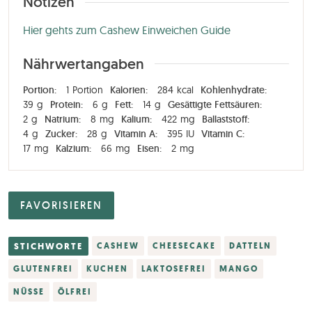
Notizen
Hier gehts zum Cashew Einweichen Guide
Nährwertangaben
Portion:
1
Portion
Kalorien:
284
kcal
Kohlenhydrate:
39
g
Protein:
6
g
Fett:
14
g
Gesättigte Fettsäuren:
2
g
Natrium:
8
mg
Kalium:
422
mg
Ballaststoff:
4
g
Zucker:
28
g
Vitamin A:
395
IU
Vitamin C:
17
mg
Kalzium:
66
mg
Eisen:
2
mg
FAVORISIEREN
STICHWORTE
CASHEW
CHEESECAKE
DATTELN
GLUTENFREI
KUCHEN
LAKTOSEFREI
MANGO
NÜSSE
ÖLFREI