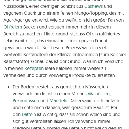
Nussboden, einer cremigen Schicht aus
Cashews
und
veganem Quark und einem feinen Mango-Topping, das mit
Agar-Agar geliert wird. Wie du weißt, bin ich großer Fan von
Öl freiem
Backen und versuch immer mehr in diesem
Bereich zu machen. Hintergrund ist, dass Öl ein raffiniertes
Lebensmittel ist, das einmal aus einer ganzen Frucht
gewonnen wurde. Bei diesem Prozess werden viele
wertvolle Bestandteile der Pflanze entnommen (zum Beispiel
Ballaststoffe). Genau das ist der Grund, warum ich versuche
in meinen
Rezepten
leere Kalorien immer weiter zu
vermeiden und durch vollwertige Produkte zu ersetzen.
Der Boden besteht aus gemischten Nüssen, ich
verwende am liebsten einen Mix aus
Walnüssen
,
Pekannüssen
und
Mandeln
. Dabei variiere ich einfach
und richte mich danach, was gerade im Haus ist. Bei
den
Datteln
ist wichtig, dass sie schön weich sind und
sich gut verarbeiten lassen. Ich verwende immer
Medjool Datteln, sollten die Datteln nicht weich genug