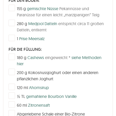
FÜR DEN BODEN:
▢
155
g
gemischte Nüsse
Pekannüsse und
Paranüsse für einen leicht „marzipanigen“ Teig
▢
280
g
Medjool Datteln
entspricht circa 11 großen
Datteln, entkernt
▢
1
Prise Meersalz
FÜR DIE FÜLLUNG:
▢
180
g
Cashews
eingeweicht *
siehe Methoden
hier
▢
200
g
Kokosnussjoghurt oder einen anderen
pflanzlichen Joghurt
▢
120
ml
Ahornsirup
▢
½
TL
gemahlene Bourbon Vanille
▢
60
ml
Zitronensaft
▢
Abgeriebene Schale einer Bio-Zitrone