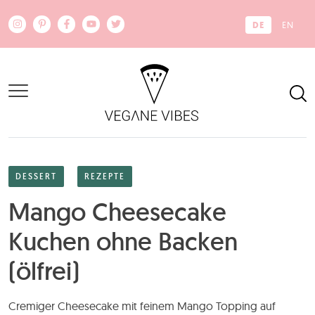
Zum Hauptinhalt springen
DE
EN
DESSERT
REZEPTE
Mango Cheesecake
Kuchen ohne Backen
(ölfrei)
Cremiger Cheesecake mit feinem Mango Topping auf