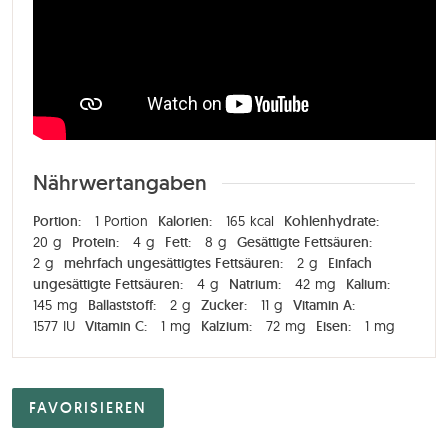
Nährwertangaben
Portion:
1
Portion
Kalorien:
165
kcal
Kohlenhydrate:
20
g
Protein:
4
g
Fett:
8
g
Gesättigte Fettsäuren:
2
g
mehrfach ungesättigtes Fettsäuren:
2
g
Einfach
ungesättigte Fettsäuren:
4
g
Natrium:
42
mg
Kalium:
145
mg
Ballaststoff:
2
g
Zucker:
11
g
Vitamin A:
1577
IU
Vitamin C:
1
mg
Kalzium:
72
mg
Eisen:
1
mg
FAVORISIEREN