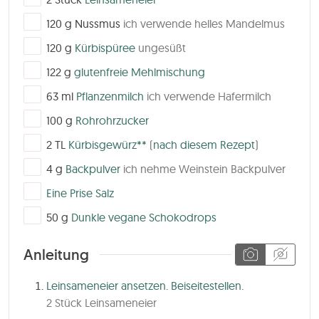
▢
120
g
Nussmus
ich verwende helles Mandelmus
▢
120
g
Kürbispüree
ungesüßt
▢
122
g
glutenfreie Mehlmischung
▢
63
ml
Pflanzenmilch
ich verwende Hafermilch
▢
100
g
Rohrohrzucker
▢
2
TL
Kürbisgewürz**
(
nach diesem Rezept
)
▢
4
g
Backpulver
ich nehme Weinstein Backpulver
▢
Eine Prise Salz
▢
50
g
Dunkle vegane Schokodrops
Anleitung
Leinsameneier ansetzen. Beiseitestellen.
2 Stück Leinsameneier