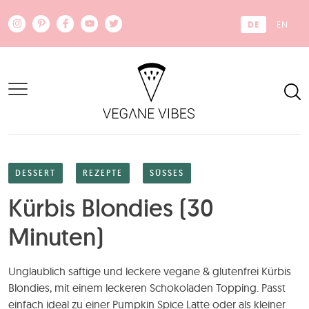
Zum Hauptinhalt springen
DE
EN
DESSERT
REZEPTE
SÜSSES
Kürbis Blondies (30
Minuten)
Unglaublich saftige und leckere vegane & glutenfrei Kürbis
Blondies, mit einem leckeren Schokoladen Topping. Passt
einfach ideal zu einer Pumpkin Spice Latte oder als kleiner