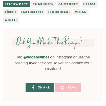
STICHWORTE
30 MINUTEN
GLUTENFREI
HERBST
KÜRBIS
LAKTOSEFREI
SCHOKOLADE
VEGAN
WINTER
Did You Make This Recipe?
Tag
@veganevibes
on Instagram or use the
hashtag #veganevibes so we can admire your
creations!
SHARE
SAVE