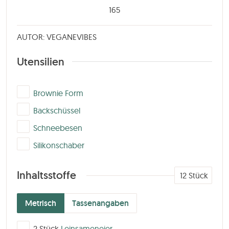
165
AUTOR: VEGANEVIBES
Utensilien
▢
Brownie Form
▢
Backschüssel
▢
Schneebesen
▢
Silikonschaber
Inhaltsstoffe
12
Stück
Metrisch
Tassenangaben
▢
2
Stück
Leinsameneier