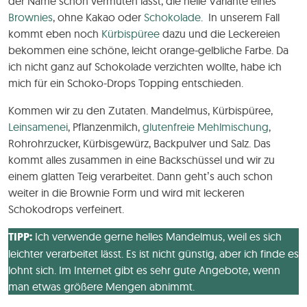
der Name schon vermuten lässt, die helle Variante eines
Brownies
, ohne Kakao oder
Schokolade
. In unserem Fall
kommt eben noch
Kürbispüree
dazu und die Leckereien
bekommen eine schöne, leicht orange-gelbliche Farbe. Da
ich nicht ganz auf Schokolade verzichten wollte, habe ich
mich für ein Schoko-Drops Topping entschieden.
Kommen wir zu den Zutaten. Mandelmus, Kürbispüree,
Leinsamenei
, Pflanzenmilch,
glutenfreie Mehlmischung
,
Rohrohrzucker, Kürbisgewürz, Backpulver und Salz. Das
kommt alles zusammen in eine Backschüssel und wir zu
einem glatten Teig verarbeitet. Dann geht’s auch schon
weiter in die Brownie Form und wird mit leckeren
Schokodrops verfeinert.
TIPP:
Ich verwende gerne helles Mandelmus, weil es sich
leichter verarbeitet lässt. Es ist nicht günstig, aber ich finde es
lohnt sich. Im Internet gibt es sehr gute Angebote, wenn
man etwas größere Mengen abnimmt.