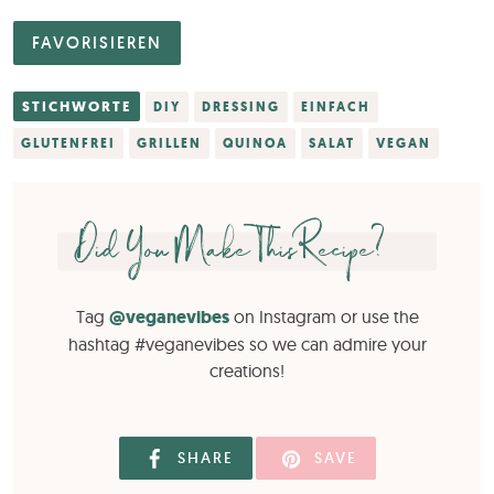
FAVORISIEREN
STICHWORTE
DIY
DRESSING
EINFACH
GLUTENFREI
GRILLEN
QUINOA
SALAT
VEGAN
Did You Make This Recipe?
Tag
@veganevibes
on Instagram or use the
hashtag #veganevibes so we can admire your
creations!
SHARE
SAVE