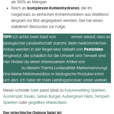
als 100% an Mangan
Reich an
komplexen Kohlenhydraten
, die im
Gegensatz zu einfachen Kohlenhydraten aus Weißbrot
langsam ins Blut abgegeben werden. Das hat einen
stabileren Blutzucker zur Folge.
TIPP:
Ich achte beim Kauf von
Quinoa
immer darauf, dass es
biologischer Landwirtschaft stammt. Beim herkömmlichen
Anbau werden in der Regel eine Vielzahl von
Pestiziden
eingesetzt, die schädlich für die Umwelt und Tierwelt sind.
Hier findest du einen interessanten Artikel von
Rapunzel
Naturkost
zu diesem Thema (
unbezahlte Markennennung
).
Eine kleine Mehrinvestition in biologische Produkte lohnt
sich also. Ich habe dir mein Lieblingsprodukt unten verlinkt.
Dieser schnelle
Salat
passt ideal zu
Kräuterseitling Spießen
,
Austernpilz Steaks
,
Seitan Burger,
Auberginen Filets
,
Tempeh
Spießen
oder
gegrillten Maiskolben
.
Der griechische Quinoa Salat ist: