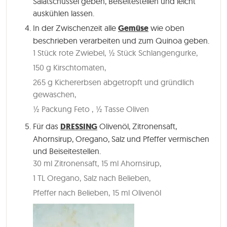
Salatschüssel geben, Beiseitestellen und leicht
auskühlen lassen.
In der Zwischenzeit alle
Gemüse
wie oben
beschrieben verarbeiten und zum Quinoa geben.
1 Stück rote Zwiebel,
½ Stück Schlangengurke,
150 g Kirschtomaten,
265 g Kichererbsen abgetropft und gründlich
gewaschen,
½ Packung Feto ,
½ Tasse Oliven
Für das
DRESSING
Olivenöl, Zitronensaft,
Ahornsirup, Oregano, Salz und Pfeffer vermischen
und Beiseitestellen.
30 ml Zitronensaft,
15 ml Ahornsirup,
1 TL Oregano,
Salz nach Belieben,
Pfeffer nach Belieben,
15 ml Olivenöl