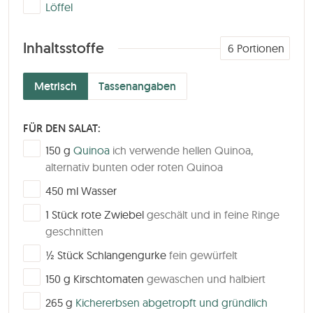
▢
Löffel
Inhaltsstoffe
6
Portionen
Metrisch
Tassenangaben
FÜR DEN SALAT:
▢
150
g
Quinoa
ich verwende hellen Quinoa,
alternativ bunten oder roten Quinoa
▢
450
ml
Wasser
▢
1
Stück
rote Zwiebel
geschält und in feine Ringe
geschnitten
▢
½
Stück
Schlangengurke
fein gewürfelt
▢
150
g
Kirschtomaten
gewaschen und halbiert
▢
265
g
Kichererbsen abgetropft und gründlich