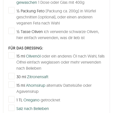
gewaschen
1 Dose oder Glas mit 400g
▢
½
Packung
Feto
(Packung ca. 200g) in Würfel
geschnitten (optional), oder einen anderen
veganen Feta nach Wahl
▢
½
Tasse
Oliven
ich verwende schwarze Oliven,
hier einfach verwenden, was dir lieb ist
FÜR DAS DRESSING:
▢
15
ml
Olivenöl
oder ein anderes Öl nach Wahl, falls
Ölfrei einfach weglassen oder mehr verwenden
nach Belieben
▢
30
ml
Zitronensaft
▢
15
ml
Ahornsirup
alternativ Dattelsüße oder
Agavensirup
▢
1
TL
Oregano
getrocknet
▢
Salz nach Belieben