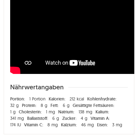
Nährwertangaben
Portion:
1
Portion
Kalorien:
212
kcal
Kohlenhydrate:
32
g
Protein:
8
g
Fett:
6
g
Gesättigte Fettsäuren:
1
g
Cholesterin:
1
mg
Natrium:
138
mg
Kalium:
341
mg
Ballaststoff:
6
g
Zucker:
4
g
Vitamin A:
174
IU
Vitamin C:
8
mg
Kalzium:
46
mg
Eisen:
3
mg