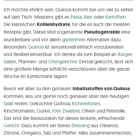
Ich möchte ehrlich sein, Quinoa kommt bei uns viel zu selten
auf den Tisch. Meistens gibt es
Pasta
,
Reis
oder
Kartoffeln
.
Die klassischen
Kohlenhydrate
, für die es auch die meisten
Rezepte gibt. Dabei sind sogenannte
Pseudogetreide
eine
wunderbare und vor allem
glutenfreie
Alternative dazu.
Besonders
Quinoa
ist sensationell einfach vorzubereiten
und flexibel einsetzbar. Ich denke da zum Beispiel an
Burger
,
Salate
, Pfannen- und
Ofengerichte
. Einmal gekocht, lässt sich
eine größere Menge luftdicht verschlossen über die ganze
Woche im Kühlschrank lagern.
Bevor wir aber zu den genauen
Inhaltsstoffen von Quinoa
kommen, lass uns gerne noch genauer über den heutigen
Salat
reden. Gekochter Quinoa,
Kichererbsen
,
Kirschtomaten, Gurke,
rote Zwiebel
, Oliven und Petersilie.
Das sind die Basiszutaten für dieses leckere, erfrischende
Gericht
. Dazu kommt ein feines
Dressing
aus Olivenöl,
Zitrone, Oregano, Salz und Pfeffer. Alles zusammenmischen,