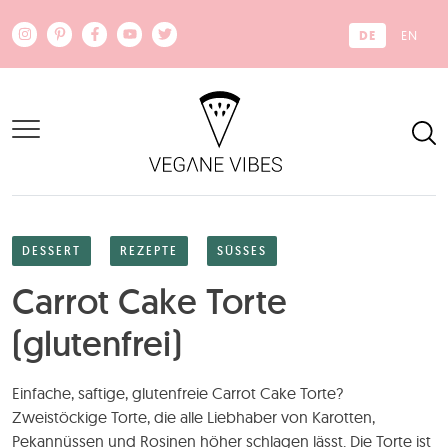
Zum Hauptinhalt springen
DE
EN
DESSERT
REZEPTE
SÜSSES
Carrot Cake Torte
(glutenfrei)
Einfache, saftige, glutenfreie Carrot Cake Torte?
Zweistöckige Torte, die alle Liebhaber von Karotten,
Pekannüssen und Rosinen höher schlagen lässt. Die Torte ist