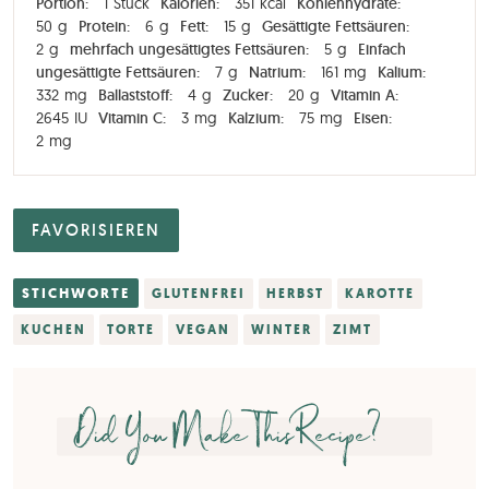
Portion:
1
Stück
Kalorien:
351
kcal
Kohlenhydrate:
50
g
Protein:
6
g
Fett:
15
g
Gesättigte Fettsäuren:
2
g
mehrfach ungesättigtes Fettsäuren:
5
g
Einfach
ungesättigte Fettsäuren:
7
g
Natrium:
161
mg
Kalium:
332
mg
Ballaststoff:
4
g
Zucker:
20
g
Vitamin A:
2645
IU
Vitamin C:
3
mg
Kalzium:
75
mg
Eisen:
2
mg
FAVORISIEREN
STICHWORTE
GLUTENFREI
HERBST
KAROTTE
KUCHEN
TORTE
VEGAN
WINTER
ZIMT
Did You Make This Recipe?