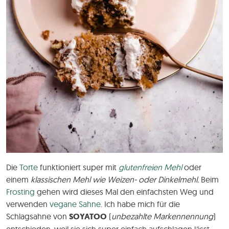
Die
Torte
funktioniert super mit
glutenfreien Mehl
oder
einem
klassischen Mehl wie Weizen- oder Dinkelmehl.
Beim
Frosting
gehen wird dieses Mal den einfachsten Weg und
verwenden
vegane Sahne
. Ich habe mich für die
Schlagsahne von
SOYATOO
(
unbezahlte Markennennung
)
entschieden, weil sie sich super einfach aufschlagen lässt