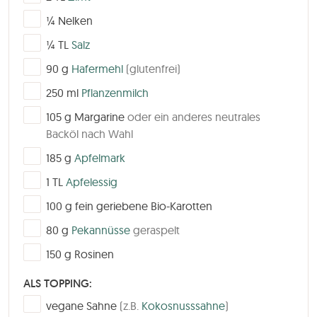
▢
¼
Nelken
▢
¼
TL
Salz
▢
90
g
Hafermehl
(glutenfrei)
▢
250
ml
Pflanzenmilch
▢
105
g
Margarine
oder ein anderes neutrales
Backöl nach Wahl
▢
185
g
Apfelmark
▢
1
TL
Apfelessig
▢
100
g
fein geriebene Bio-Karotten
▢
80
g
Pekannüsse
geraspelt
▢
150
g
Rosinen
ALS TOPPING:
▢
vegane Sahne
(z.B.
Kokosnusssahne
)