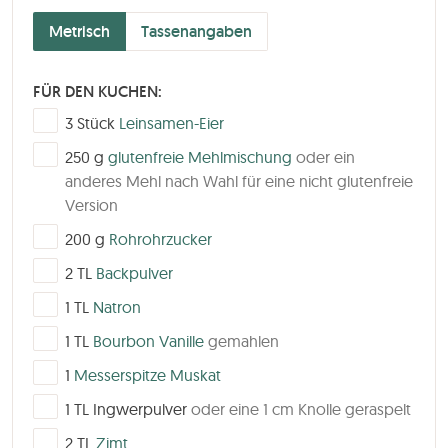
Metrisch
Tassenangaben
FÜR DEN KUCHEN:
▢
3
Stück
Leinsamen-Eier
▢
250
g
glutenfreie Mehlmischung
oder ein
anderes Mehl nach Wahl für eine nicht glutenfreie
Version
▢
200
g
Rohrohrzucker
▢
2
TL
Backpulver
▢
1
TL
Natron
▢
1
TL
Bourbon Vanille
gemahlen
▢
1
Messerspitze Muskat
▢
1
TL
Ingwerpulver
oder eine 1 cm Knolle geraspelt
▢
2
TL
Zimt