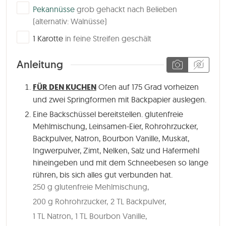
▢
Pekannüsse
grob gehackt nach Belieben
(alternativ: Walnüsse)
▢
1
Karotte
in feine Streifen geschält
Anleitung
FÜR DEN KUCHEN
Ofen auf 175 Grad vorheizen
und zwei Springformen mit Backpapier auslegen.
Eine Backschüssel bereitstellen. glutenfreie
Mehlmischung, Leinsamen-Eier, Rohrohrzucker,
Backpulver, Natron, Bourbon Vanille, Muskat,
Ingwerpulver, Zimt, Nelken, Salz und Hafermehl
hineingeben und mit dem Schneebesen so lange
rühren, bis sich alles gut verbunden hat.
250 g glutenfreie Mehlmischung,
200 g Rohrohrzucker,
2 TL Backpulver,
1 TL Natron,
1 TL Bourbon Vanille,