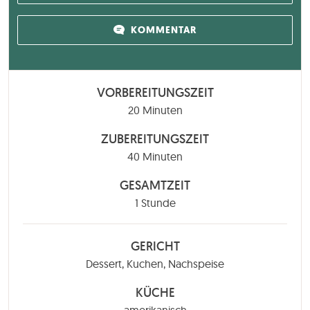
KOMMENTAR
VORBEREITUNGSZEIT
Minuten
20
Minuten
ZUBEREITUNGSZEIT
Minuten
40
Minuten
GESAMTZEIT
Stunde
1
Stunde
GERICHT
Dessert, Kuchen, Nachspeise
KÜCHE
amerikanisch